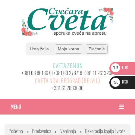
Lista želja
Moja korpa
Plaćanje
CVETA ZEMUN
EUR
EUR
+381 63 8018679 +381 63 278718 +381 11 2613206
CVETA NOVI BEOGRAD (BELVIL)
RSD
RSD
+381 61 2833090
MENU
HOME DEFAULT
Početna
Prodavnica
Venčanja
Dekoracija kapija i vrata
ARANŽMANI