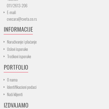
011/2613-206
E-mail:
cvecara@cveta.co.rs
INFORMACIJE
Naručivanje i plaćanje
Uslovi isporuke
Troškovi isporuke
PORTFOLIO
O nama
Identifikacioni podaci
Naši klijenti
IZDVAJAMO