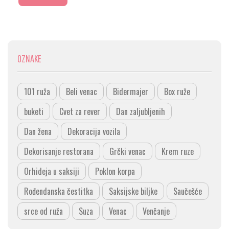
OZNAKE
101 ruža
Beli venac
Bidermajer
Box ruže
buketi
Cvet za rever
Dan zaljubljenih
Dan žena
Dekoracija vozila
Dekorisanje restorana
Grčki venac
Krem ruze
Orhideja u saksiji
Poklon korpa
Rođendanska čestitka
Saksijske biljke
Saučešće
srce od ruža
Suza
Venac
Venčanje