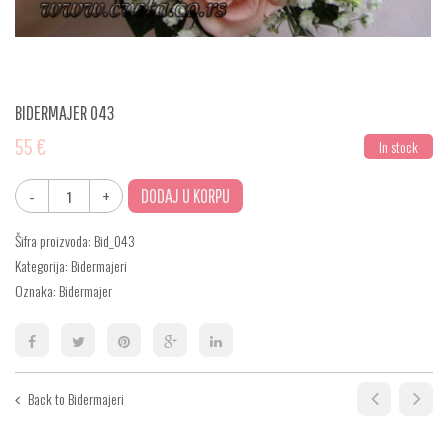
BIDERMAJER 043
55
€
In stock
DODAJ U KORPU
Šifra proizvoda:
Bid_043
Kategorija:
Bidermajeri
Oznaka:
Bidermajer
Back to Bidermajeri