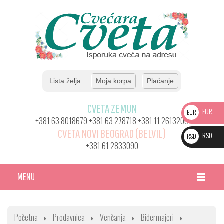
Lista želja
Moja korpa
Plaćanje
CVETA ZEMUN
EUR
EUR
+381 63 8018679 +381 63 278718 +381 11 2613206
CVETA NOVI BEOGRAD (BELVIL)
RSD
RSD
+381 61 2833090
MENU
HOME DEFAULT
Početna
Prodavnica
Venčanja
Bidermajeri
ARANŽMANI