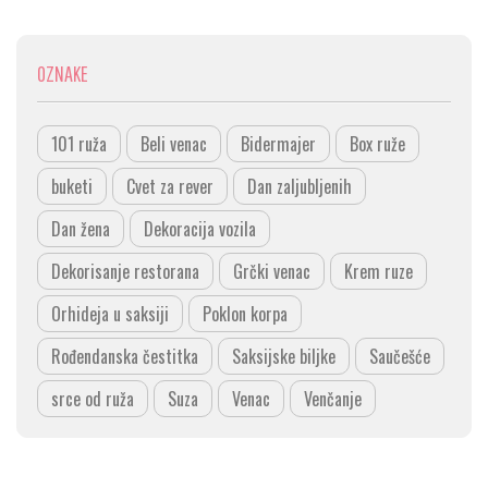
OZNAKE
101 ruža
Beli venac
Bidermajer
Box ruže
buketi
Cvet za rever
Dan zaljubljenih
Dan žena
Dekoracija vozila
Dekorisanje restorana
Grčki venac
Krem ruze
Orhideja u saksiji
Poklon korpa
Rođendanska čestitka
Saksijske biljke
Saučešće
srce od ruža
Suza
Venac
Venčanje