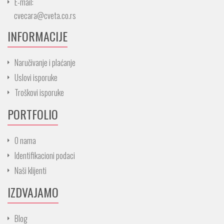
E-mail:
cvecara@cveta.co.rs
INFORMACIJE
Naručivanje i plaćanje
Uslovi isporuke
Troškovi isporuke
PORTFOLIO
O nama
Identifikacioni podaci
Naši klijenti
IZDVAJAMO
Blog